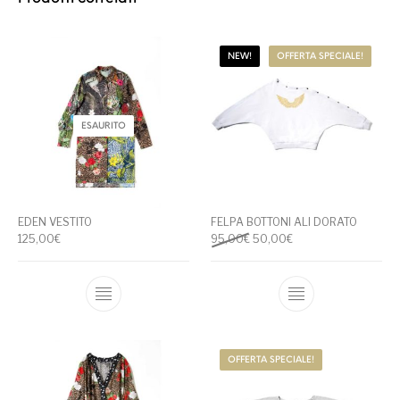
NEW!
OFFERTA SPECIALE!
ESAURITO
EDEN VESTITO
FELPA BOTTONI ALI DORATO
Il prezzo originale era: 95,00
Il prezzo attuale è: 
125,00
€
95,00
€
50,00
€
Questo prodotto ha più varianti. Le opzioni
Questo prodotto
OFFERTA SPECIALE!