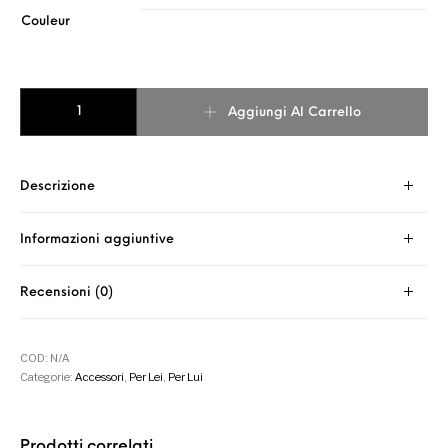
Couleur
Cap rosa quantità
Aggiungi Al Carrello
Descrizione
Informazioni aggiuntive
Recensioni (0)
COD:
N/A
Categorie:
Accessori
,
Per Lei
,
Per Lui
Prodotti correlati