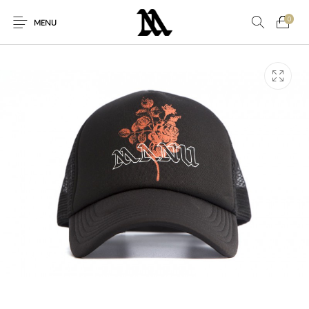
0
MENU
Nuovi Prodotti
Offerta speciale!
Accessori
Altro
Nuovo!
Per Lei
Per Lui
Sconto
Sneakers
Vestiti