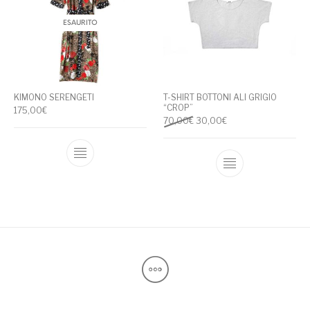
ESAURITO
KIMONO SERENGETI
T-SHIRT BOTTONI ALI GRIGIO
“CROP”
175,00
€
Il prezzo originale era: 70,00
Il prezzo attuale è: 
70,00
€
30,00
€
Questo prodotto ha più varianti. Le opzioni
Questo prodotto