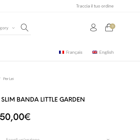
Traccia il tuo ordine
0
gory
Français
English
er Lei
Per Lui
Sconto
/
Per Lei
 SLIM BANDA LITTLE GARDEN
Il prezzo originale era: 110,00€.
Il prezzo attuale è: 50,00
50,00
€
Scegli un'opzione