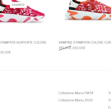
ESAURITO
STAMPATA SERPENTE COLORE
VAMPIRE STAMPATA COLORE CO
Il prezzo originale era: 1
Il prezzo attuale
195,00
€
100,00
€
l prezzo originale era: 195,00€.
Il prezzo attuale è: 100,00€.
00,00
€
Collezione Manu FW19
Tr
Collezione Manu 2020
Tr
C