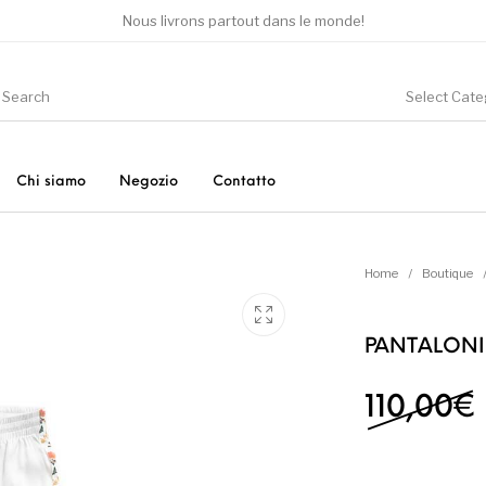
Nous livrons partout dans le monde!
Select Cate
Chi siamo
Negozio
Contatto
ori
Altro
Nuovo!
P
Home
/
Boutique
PANTALONI
Sneakers
Vestiti
110,00
€