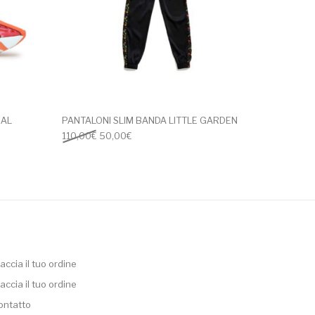
RAL
PANTALONI SLIM BANDA LITTLE GARDEN
95,00€.
 è: 100,00€.
Il prezzo originale era: 110,00€.
Il prezzo attuale è: 50,00€.
110,00
€
50,00
€
accia il tuo ordine
accia il tuo ordine
ontatto