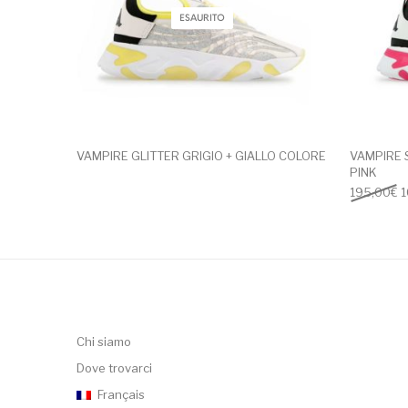
ESAURITO
VAMPIRE GLITTER GRIGIO + GIALLO COLORE
VAMPIRE 
PINK
I
195,00
€
1
Chi siamo
Dove trovarci
Français