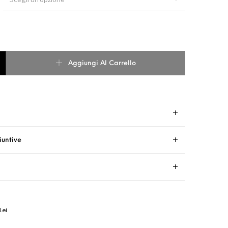
BANDA LITTLE GARDEN quantità
Aggiungi Al Carrello
iuntive
Lei