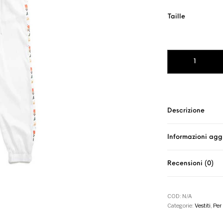
Taille
PANTALONI SLIM 
Descrizione
Informazioni agg
Recensioni (0)
COD:
N/A
Categorie:
Vestiti
,
Per 