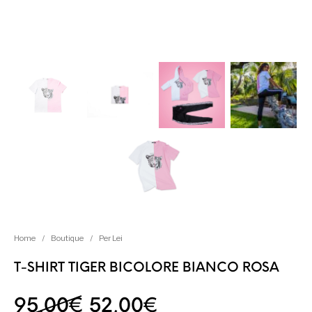
Home
/
Boutique
/
Per Lei
T-SHIRT TIGER BICOLORE BIANCO ROSA
Il prezzo originale era:
Il prezzo attual
95,00
€
52,00
€