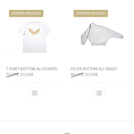
OFFERTA SPECIALE!
OFFERTA SPECIALE!
T-SHIRT BOTTONI ALI DORATO
FELPA BOTTONI ALI GRIGIO
Il prezzo originale era: 70,00€.
Il prezzo attuale è: 50,00€.
Il prezzo originale era: 95,00
Il prezzo attuale è: 
70,00
€
50,00
€
95,00
€
50,00
€
Questo prodotto ha più varianti. Le opzioni
Questo prodotto