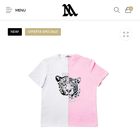
0
MENU
NEW!
OFFERTA SPECIALE!
Nuovi Prodotti
Offerta speciale!
Accessori
Altro
Nuovo!
Per Lei
Per Lui
Sconto
Sneakers
Vestiti