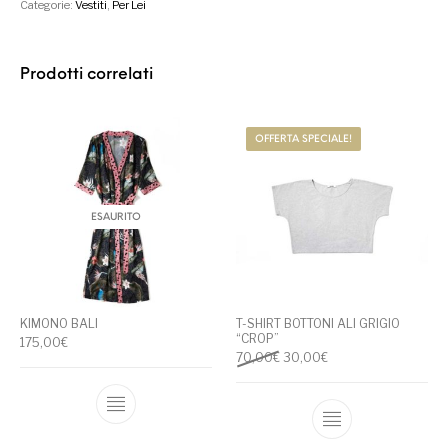
Categorie:
Vestiti
,
Per Lei
Prodotti correlati
OFFERTA SPECIALE!
ESAURITO
KIMONO BALI
T-SHIRT BOTTONI ALI GRIGIO
“CROP”
175,00
€
Il prezzo originale era: 70,00
Il prezzo attuale è: 
70,00
€
30,00
€
Questo prodotto ha più varianti. Le opzioni
Questo prodotto