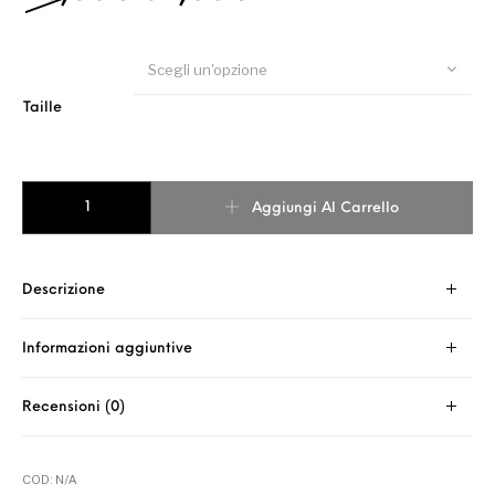
Scegli un'opzione
Taille
T-SHIRT TIGER BICOLORE BIANCO ROSA quantità
Aggiungi Al Carrello
Descrizione
Informazioni aggiuntive
Recensioni (0)
COD:
N/A