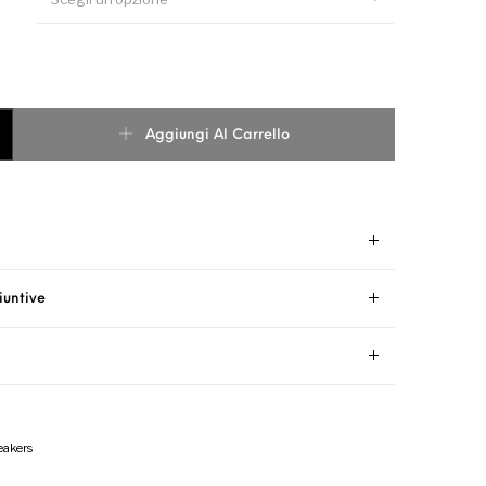
RO GIALLO quantità
Aggiungi Al Carrello
iuntive
akers