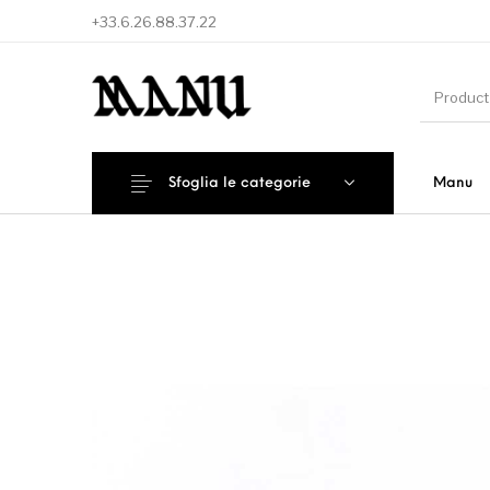
+33.6.26.88.37.22
Sfoglia le categorie
Manu
Nuovi Prodotti
Offerta speciale!
Access