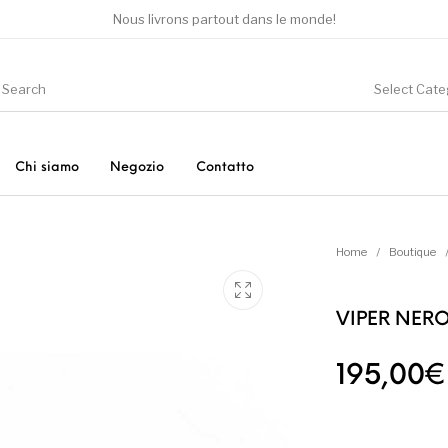
Nous livrons partout dans le monde!
Select Cate
Chi siamo
Negozio
Contatto
ori
Altro
Nuovo!
P
Home
/
Boutique
VIPER NERO
Sneakers
Vestiti
195,00
€