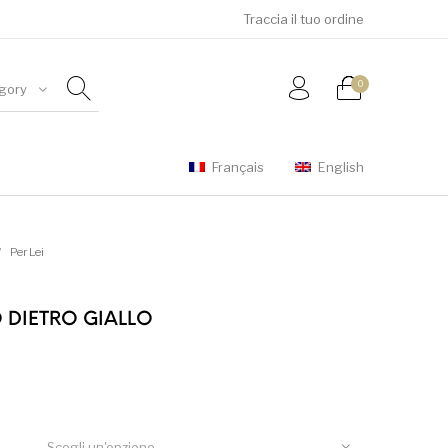
Traccia il tuo ordine
0
gory
Français
English
er Lei
Per Lui
Sconto
/
Per Lei
 DIETRO GIALLO
Scegli un'opzione