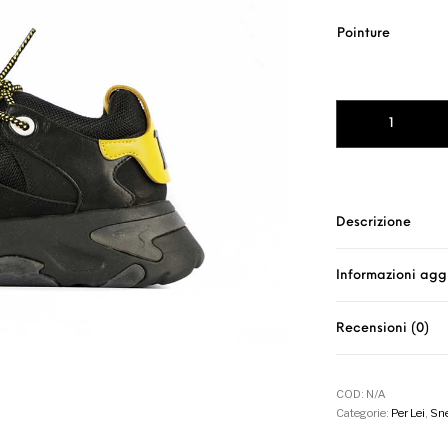
Pointure
VIPER NERO DIET
Descrizione
Informazioni agg
Recensioni (0)
COD:
N/A
Categorie:
Per Lei
,
Sne