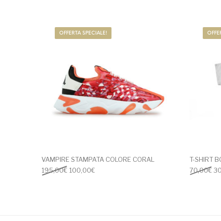
Questo prodotto ha
OFFERTA SPECIALE!
OFFE
VAMPIRE STAMPATA COLORE CORAL
T-SHIRT B
Il prezzo originale era: 195,00€.
Il prezzo attuale è: 100,00€.
Il
195,00
€
100,00
€
70,00
€
3