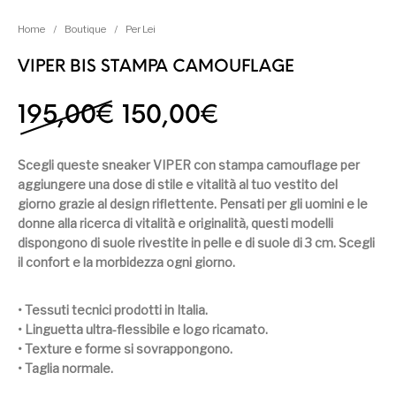
Home
/
Boutique
/
Per Lei
VIPER BIS STAMPA CAMOUFLAGE
Il prezzo originale era
Il prezzo attua
195,00
€
150,00
€
Scegli queste sneaker VIPER con stampa camouflage per
aggiungere una dose di stile e vitalità al tuo vestito del
giorno grazie al design riflettente. Pensati per gli uomini e le
donne alla ricerca di vitalità e originalità, questi modelli
dispongono di suole rivestite in pelle e di suole di 3 cm. Scegli
il confort e la morbidezza ogni giorno.
• Tessuti tecnici prodotti in Italia.
• Linguetta ultra-flessibile e logo ricamato.
• Texture e forme si sovrappongono.
• Taglia normale.