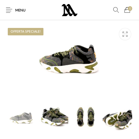
0
MENU
OFFERTA SPECIALE!
Nuovi Prodotti
Offerta speciale!
Accessori
Altro
Nuovo!
Per Lei
Per Lui
Sconto
Sneakers
Vestiti