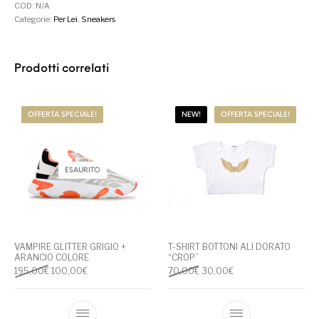
COD:
N/A
Categorie:
Per Lei
,
Sneakers
Prodotti correlati
OFFERTA SPECIALE!
NEW!
OFFERTA SPECIALE!
ESAURITO
VAMPIRE GLITTER GRIGIO +
T-SHIRT BOTTONI ALI DORATO
ARANCIO COLORE
“CROP”
Il prezzo originale era: 195,00€.
Il prezzo attuale è: 100,00€.
Il prezzo originale era: 70,00
Il prezzo attuale è: 
195,00
€
100,00
€
70,00
€
30,00
€