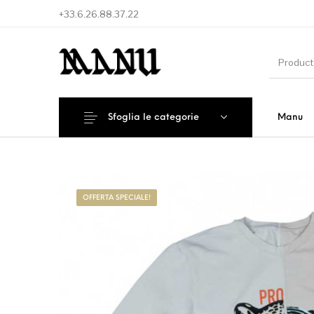
+33.6.26.88.37.22
Sfoglia le categorie
Manu
Nuovi Prodotti
Offerta speciale!
Access
OFFERTA SPECIALE!