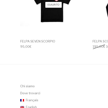
ESAURITO
FELPA SEVEN SCORPIO
FELPA SC
I
95,00
€
195,00
€
1
Chi siamo
Dove trovarci
Français
English