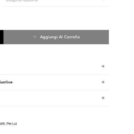
ICOLORE quantità
Aggiungi Al Carrello
iuntive
titi
,
Per Lui