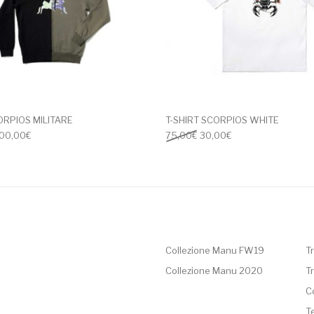
ORPIOS MILITARE
T-SHIRT SCORPIOS WHITE
l prezzo originale era: 195,00€.
Il prezzo attuale è: 100,00€.
Il prezzo originale era: 75,
Il prezzo attuale è:
00,00
€
75,00
€
30,00
€
Collezione Manu FW19
Tr
Collezione Manu 2020
Tr
C
T