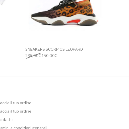
SNEAKERS SCORPIOS LEOPARD
00€.
 30,00€.
Il prezzo originale era: 235,00€.
Il prezzo attuale è: 150,00€.
235,00
€
150,00
€
accia il tuo ordine
accia il tuo ordine
ontatto
ermini e condizioni generali