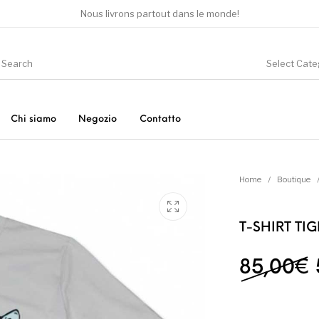
Nous livrons partout dans le monde!
Select Cate
Chi siamo
Negozio
Contatto
ori
Altro
Nuovo!
P
Home
/
Boutique
T-SHIRT TI
Sneakers
Vestiti
85,00
€