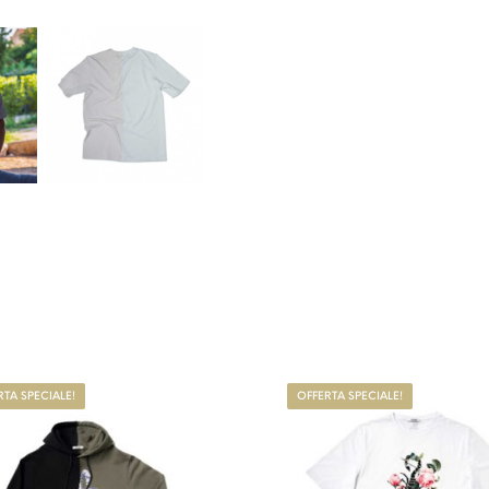
 più varianti. Le opzioni possono essere scelte nella pagin
Questo prodotto ha più varianti. Le op
RTA SPECIALE!
OFFERTA SPECIALE!