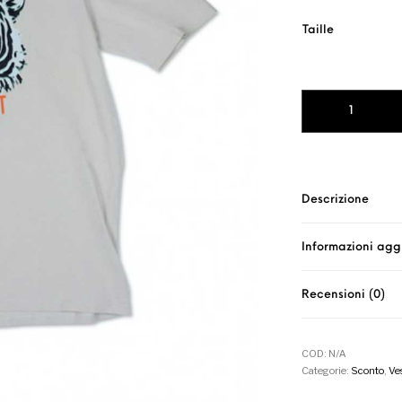
Taille
T-SHIRT TIGER B
Descrizione
Informazioni agg
Recensioni (0)
COD:
N/A
Categorie:
Sconto
,
Ves