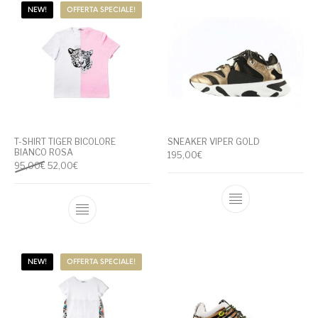
NEW!
OFFERTA SPECIALE!
T-SHIRT TIGER BICOLORE
SNEAKER VIPER GOLD
BIANCO ROSA
195,00
€
Il prezzo originale era: 95,00€.
Il prezzo attuale è: 52,00€.
95,00
€
52,00
€
Questo prodotto
Questo prodotto ha più varianti. Le opzioni
NEW!
OFFERTA SPECIALE!