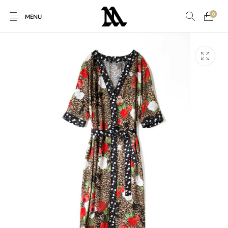
0
MENU
Nuovi Prodotti
Offerta speciale!
Accessori
Altro
Nuovo!
Per Lei
Per Lui
Sconto
Sneakers
Vestiti