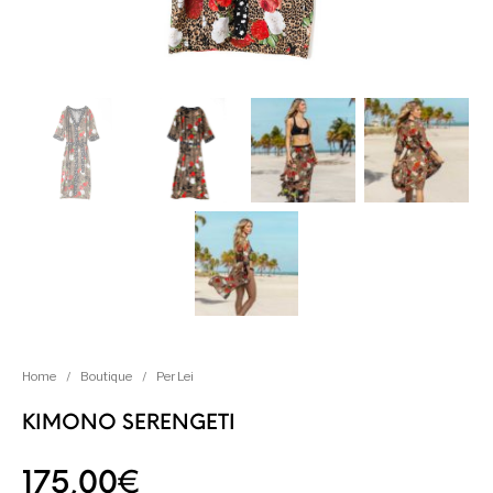
Home
/
Boutique
/
Per Lei
KIMONO SERENGETI
175,00
€