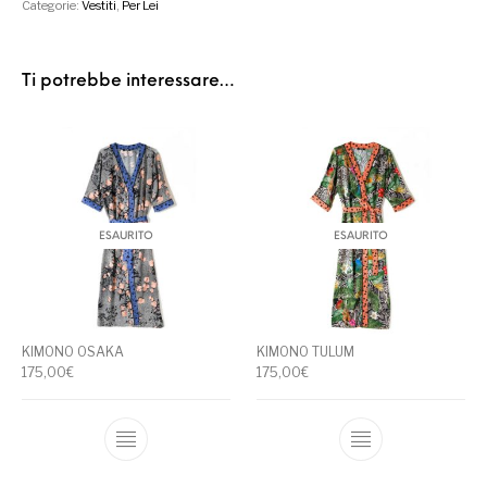
Categorie:
Vestiti
,
Per Lei
Ti potrebbe interessare…
ESAURITO
ESAURITO
KIMONO OSAKA
KIMONO TULUM
175,00
€
175,00
€
Questo prodotto ha più varianti. Le opzioni
Questo prodotto