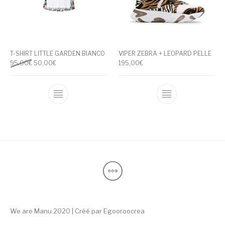
T-SHIRT LITTLE GARDEN BIANCO
VIPER ZEBRA + LEOPARD PELLE
Il prezzo originale era: 95,00€.
Il prezzo attuale è: 50,00€.
95,00
€
50,00
€
195,00
€
Questo prodotto ha più varianti. Le opzioni
Questo prodotto
We are Manu 2020 | Créé par
Egooroocrea