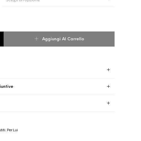
S WHITE quantità
Aggiungi Al Carrello
iuntive
titi
,
Per Lui