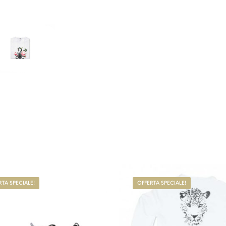
 più varianti. Le opzioni possono essere scelte nella pagin
Questo prodotto ha più varianti. Le op
RTA SPECIALE!
OFFERTA SPECIALE!