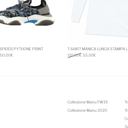
SPIDER PYTHONE PRINT
T-SHIRT MANICA LUNGA STAMPA
l prezzo originale era: 235,00€.
Il prezzo attuale è: 150,00€.
Il prezzo originale era: 11
Il prezzo attuale è
150,00
€
110,00
€
55,00
€
Collezione Manu FW19
Tr
Collezione Manu 2020
Tr
C
T