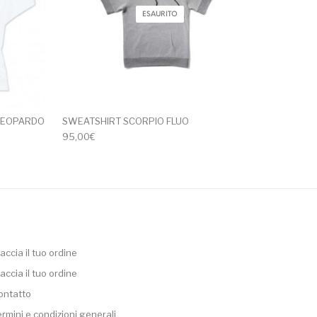
ESAURITO
 LEOPARDO
SWEATSHIRT SCORPIO FLUO
0,00€.
: 55,00€.
95,00
€
accia il tuo ordine
accia il tuo ordine
ontatto
ermini e condizioni generali