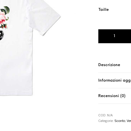
Taille
T-SHIRT SCORPIO
Descrizione
Informazioni agg
Recensioni (0)
COD:
N/A
Categorie:
Sconto
,
Ves