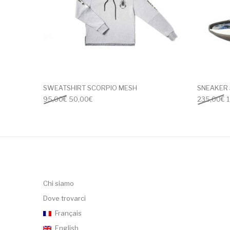
SWEATSHIRT SCORPIO MESH
SNEAKER 
Il prezzo originale era: 95,00€.
Il prezzo attuale è: 50,00€.
I
95,00
€
50,00
€
235,00
€
Chi siamo
Dove trovarci
Français
English