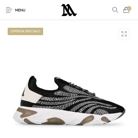
0
MENU
OFFERTA SPECIALE!
Nuovi Prodotti
Offerta speciale!
Accessori
Altro
Nuovo!
Per Lei
Per Lui
Sconto
Sneakers
Vestiti