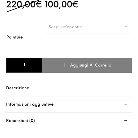
Il prezzo originale er
Il prezzo attu
220,00
€
100,00
€
Scegli un'opzione
Pointure
VICTOR STAMPATO SERPENTE NERO PIU GRIGIO quantità
Aggiungi Al Carrello
Descrizione
Informazioni aggiuntive
Recensioni (0)