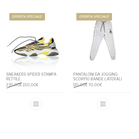
OFFERTA SPECIALE!
OFFERTA SPECIALE!
SNEAKERS SPIDER STAMPA
PANTALONI DA JOGGING
RETTILE
SCORPIO BANDE LATERALI
Il prezzo originale era: 235,00€.
Il prezzo attuale è: 150,00€.
Il prezzo originale era: 115,0
Il prezzo attuale è: 
235,00
€
150,00
€
115,00
€
70,00
€
Questo prodotto ha più varianti. Le opzioni
Questo prodotto