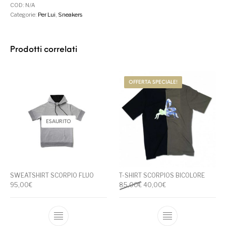
COD:
N/A
Categorie:
Per Lui
,
Sneakers
Prodotti correlati
OFFERTA SPECIALE!
ESAURITO
SWEATSHIRT SCORPIO FLUO
T-SHIRT SCORPIOS BICOLORE
Il prezzo originale era: 85,00
Il prezzo attuale è: 
95,00
€
85,00
€
40,00
€
Questo prodotto ha più varianti. Le opzioni
Questo prodotto