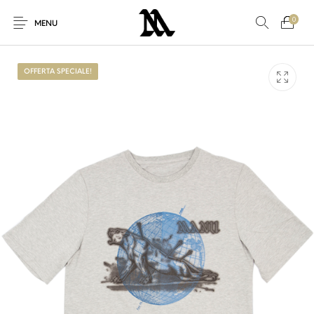
0
MENU
OFFERTA SPECIALE!
Nuovi Prodotti
Offerta speciale!
Accessori
Altro
Nuovo!
Per Lei
Per Lui
Sconto
Sneakers
Vestiti