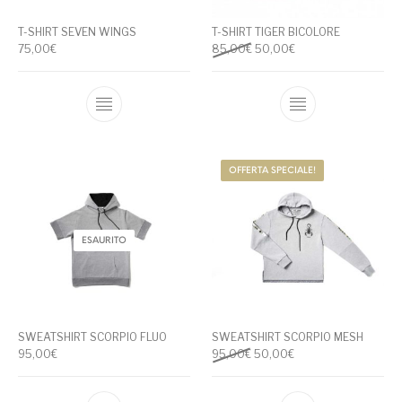
T-SHIRT SEVEN WINGS
T-SHIRT TIGER BICOLORE
Il prezzo originale era: 85,00
Il prezzo attuale è: 
75,00
€
85,00
€
50,00
€
Questo prodotto ha più varianti. Le opzioni
Questo prodotto
OFFERTA SPECIALE!
ESAURITO
SWEATSHIRT SCORPIO FLUO
SWEATSHIRT SCORPIO MESH
Il prezzo originale era: 95,00
Il prezzo attuale è: 
95,00
€
95,00
€
50,00
€