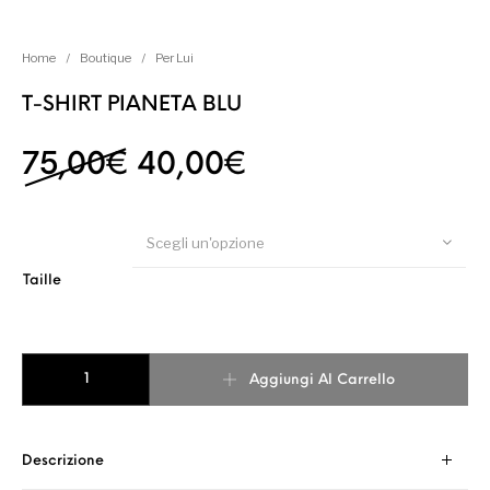
Home
/
Boutique
/
Per Lui
T-SHIRT PIANETA BLU
Il prezzo originale era:
Il prezzo attuale
75,00
€
40,00
€
Scegli un'opzione
Taille
T-SHIRT PIANETA BLU quantità
Aggiungi Al Carrello
Descrizione