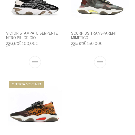
VICTOR STAMPATO SERPENTE
SCORPIOS TRANSPARENT
NERO PIU GRIGIO
MIMETICO
Il prezzo originale era: 220,00€.
Il prezzo attuale è: 100,00€.
Il prezzo originale era: 225,
Il prezzo attuale è
220,00
€
100,00
€
225,00
€
150,00
€
Questo prodotto ha più varianti. Le opzioni
Questo prodotto
OFFERTA SPECIALE!