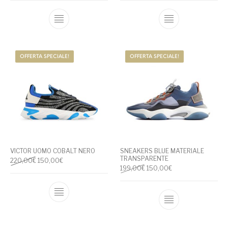
Questo prodotto ha più varianti. Le opzioni
Questo prodotto
OFFERTA SPECIALE!
OFFERTA SPECIALE!
VICTOR UOMO COBALT NERO
SNEAKERS BLUE MATERIALE
TRANSPARENTE
Il prezzo originale era: 220,00€.
Il prezzo attuale è: 150,00€.
220,00
€
150,00
€
Il prezzo originale era: 199,
Il prezzo attuale è:
199,00
€
150,00
€
Questo prodotto