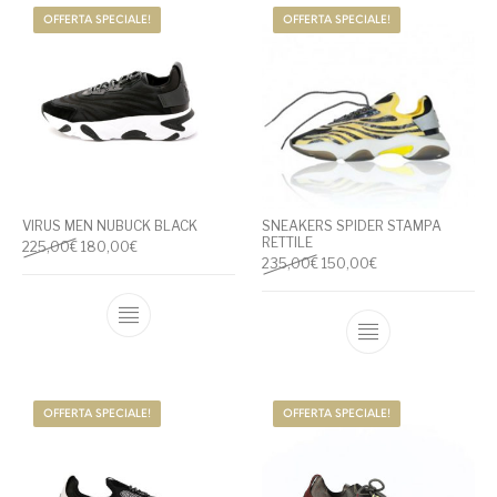
OFFERTA SPECIALE!
OFFERTA SPECIALE!
VIRUS MEN NUBUCK BLACK
SNEAKERS SPIDER STAMPA
RETTILE
Il prezzo originale era: 225,00€.
Il prezzo attuale è: 180,00€.
225,00
€
180,00
€
Il prezzo originale era: 235
Il prezzo attuale è
235,00
€
150,00
€
Questo prodotto ha più varianti. Le opzioni
Questo prodotto
OFFERTA SPECIALE!
OFFERTA SPECIALE!