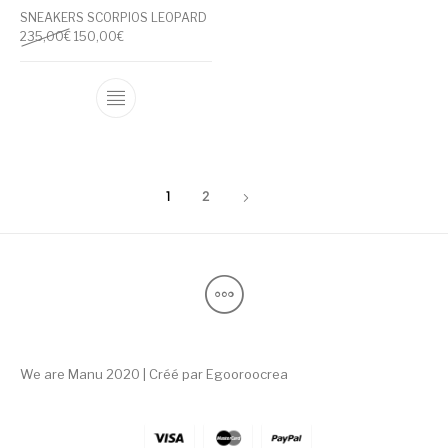
SNEAKERS SCORPIOS LEOPARD
Il prezzo originale era: 235,00€.
Il prezzo attuale è: 150,00€.
235,00
€
150,00
€
Questo prodotto ha più varianti. Le opzioni
1
2
We are Manu 2020 | Créé par
Egooroocrea