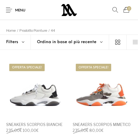
0
MENU
Home
/
Prodotto Pointure
/
44
Filters
Ordina in base al più recente
Nuovi Prodotti
Offerta speciale!
Accessori
Altro
OFFERTA SPECIALE!
OFFERTA SPECIALE!
Nuovo!
Per Lei
Per Lui
Sconto
Sneakers
Vestiti
SNEAKERS SCORPIOS BIANCHE
SNEAKERS SCORPIOS MIMETICO
Il prezzo originale era: 235,00€.
Il prezzo attuale è: 100,00€.
Il prezzo originale era: 235
Il prezzo attuale è:
235,00
€
100,00
€
235,00
€
80,00
€