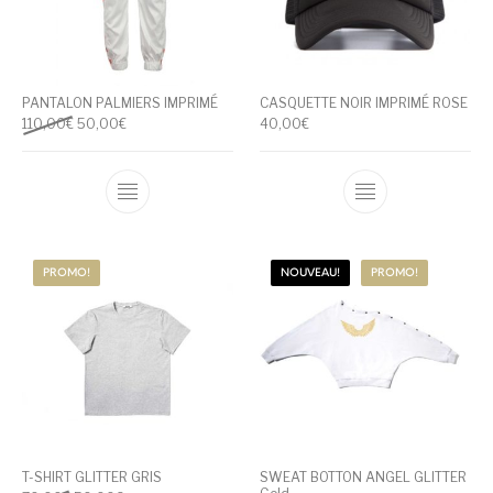
PANTALON PALMIERS IMPRIMÉ
CASQUETTE NOIR IMPRIMÉ ROSE
Le prix initial était : 110,00€.
Le prix actuel est : 50,00€.
110,00
€
50,00
€
40,00
€
Ce produit a plusieurs variations. Les optio
Ce produit a pl
PROMO!
NOUVEAU!
PROMO!
T-SHIRT GLITTER GRIS
SWEAT BOTTON ANGEL GLITTER