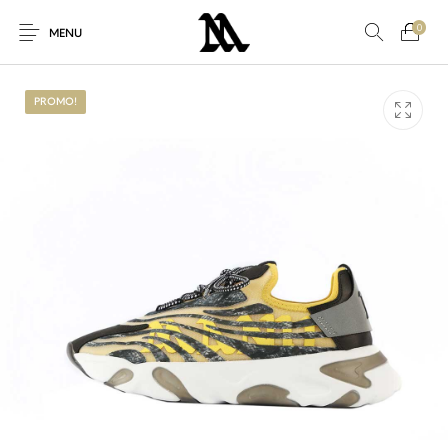
0
MENU
PROMO!
Autres
Nouveaux produits
En promo!
Accessoires
Nouveau!
Pour Elle
Pour Lui
Promo
Sneakers
Vêtements