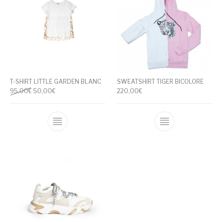
T-SHIRT LITTLE GARDEN BLANC
SWEATSHIRT TIGER BICOLORE
Le prix initial était : 95,00€.
Le prix actuel est : 50,00€.
95,00
€
50,00
€
220,00
€
Ce produit a plusieurs variations. Les optio
Ce produit a pl