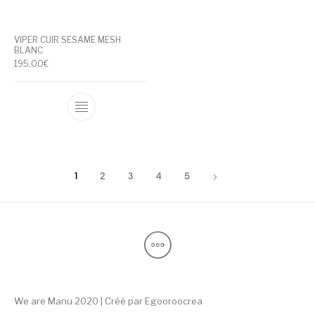
VIPER CUIR SESAME MESH
BLANC
195,00
€
Ce produit a plusieurs variations. Les optio
1
2
3
4
5
We are Manu 2020 | Créé par
Egooroocrea