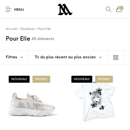
0
MENU
Accueil
/
Boutique
/
Pour Elle
Pour Elle
45 éléments
Autres
Nouveaux produits
En promo!
Accessoires
Filtres
Tri du plus récent au plus ancien
Nouveau!
Pour Elle
Pour Lui
Promo
NOUVEAU!
PROMO!
NOUVEAU!
PROMO!
Sneakers
Vêtements