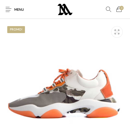
0
MENU
PROMO!
Autres
Nouveaux produits
En promo!
Accessoires
Nouveau!
Pour Elle
Pour Lui
Promo
Sneakers
Vêtements