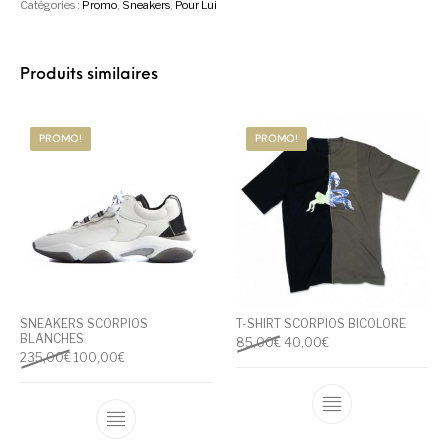
Catégories :
Promo
,
Sneakers
,
Pour Lui
Produits similaires
PROMO!
PROMO!
SNEAKERS SCORPIOS
T-SHIRT SCORPIOS BICOLORE
BLANCHES
Le prix initial était : 85,00€.
Le prix actuel est : 
85,00
€
40,00
€
Le prix initial était : 235,00€.
Le prix actuel est : 100,00€.
235,00
€
100,00
€
Ce produit a pl
Ce produit a plusieurs variations. Les optio