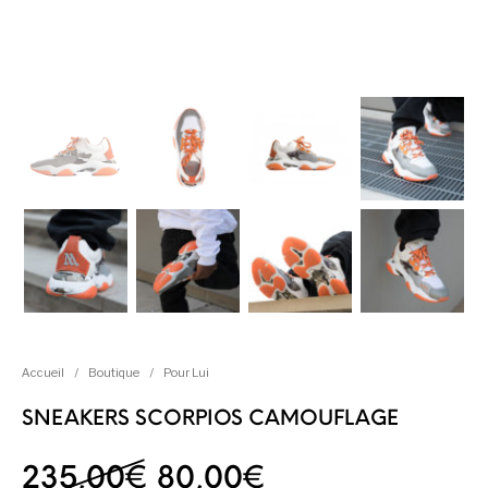
Accueil
/
Boutique
/
Pour Lui
SNEAKERS SCORPIOS CAMOUFLAGE
Le prix initial était : 
Le prix actuel 
235,00
€
80,00
€