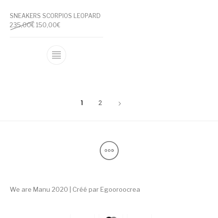
SNEAKERS SCORPIOS LEOPARD
Le prix initial était : 235,00€.
Le prix actuel est : 150,00€.
235,00
€
150,00
€
Ce produit a plusieurs variations. Les optio
1
2
We are Manu 2020 | Créé par
Egooroocrea