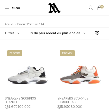
0
MENU
Accueil
/
Produit Pointure
/
44
Filtres
Tri du plus récent au plus ancien
Autres
Nouveaux produits
En promo!
Accessoires
PROMO!
PROMO!
Nouveau!
Pour Elle
Pour Lui
Promo
Sneakers
Vêtements
SNEAKERS SCORPIOS
SNEAKERS SCORPIOS
BLANCHES
CAMOUFLAGE
Le prix initial était : 235,00€.
Le prix actuel est : 100,00€.
Le prix initial était : 235,00
Le prix actuel est :
235,00
€
100,00
€
235,00
€
80,00
€