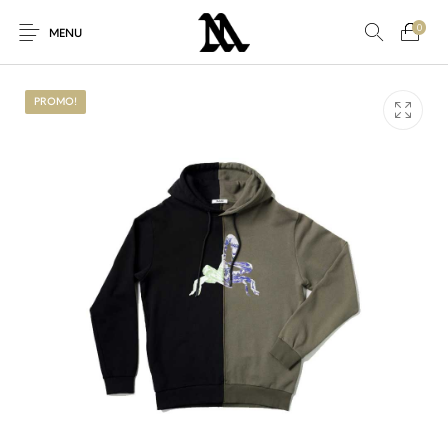
0
MENU
PROMO!
Autres
Nouveaux produits
En promo!
Accessoires
Nouveau!
Pour Elle
Pour Lui
Promo
Sneakers
Vêtements