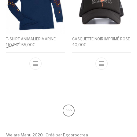
T-SHIRT ANIMALIER MARINE
CASQUETTE NOIR IMPRIMÉ ROSE
Le prix initial était : 110,00€.
Le prix actuel est : 55,00€.
110,00
€
55,00
€
40,00
€
Ce produit a plusieurs variations. Les optio
Ce produit a pl
We are Manu 2020 | Créé par
Egooroocrea