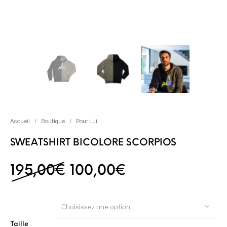
Accueil
/
Boutique
/
Pour Lui
SWEATSHIRT BICOLORE SCORPIOS
Le prix initial était : 1
Le prix actuel 
195,00
€
100,00
€
Choisissez une option
Taille