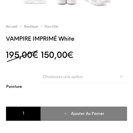
Accueil
/
Boutique
/
Pour Elle
VAMPIRE IMPRIMÉ White
Le prix initial était : 1
Le prix actuel 
195,00
€
150,00
€
Choisissez une option
Pointure
quantité de VAMPIRE IMPRIMÉ White
Ajouter Au Panier