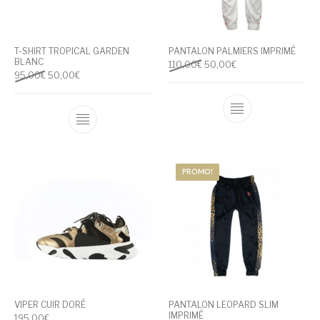
T-SHIRT TROPICAL GARDEN
PANTALON PALMIERS IMPRIMÉ
BLANC
Le prix initial était : 110,00€.
Le prix actuel est : 
110,00
€
50,00
€
Le prix initial était : 95,00€.
Le prix actuel est : 50,00€.
95,00
€
50,00
€
Ce produit a pl
Ce produit a plusieurs variations. Les optio
PROMO!
VIPER CUIR DORÉ
PANTALON LEOPARD SLIM
IMPRIMÉ
195,00
€