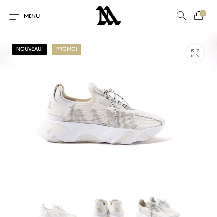
0
MENU
NOUVEAU!
PROMO!
Autres
Nouveaux produits
En promo!
Accessoires
Nouveau!
Pour Elle
Pour Lui
Promo
Sneakers
Vêtements