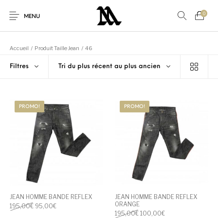
0
MENU
Accueil
/
Produit Taille Jean
/
46
Filtres
Tri du plus récent au plus ancien
Autres
Nouveaux produits
En promo!
Accessoires
PROMO!
PROMO!
Nouveau!
Pour Elle
Pour Lui
Promo
Sneakers
Vêtements
JEAN HOMME BANDE REFLEX
JEAN HOMME BANDE REFLEX
ORANGE
Le prix initial était : 195,00€.
Le prix actuel est : 95,00€.
195,00
€
95,00
€
Le prix initial était : 195,00€
Le prix actuel est 
195,00
€
100,00
€