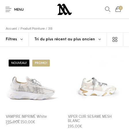
0
MENU
Accueil
/
Produit Pointure
/
38
Filtres
Tri du plus récent au plus ancien
Autres
Nouveaux produits
En promo!
Accessoires
NOUVEAU!
PROMO!
Nouveau!
Pour Elle
Pour Lui
Promo
Sneakers
Vêtements
VAMPIRE IMPRIMÉ White
VIPER CUIR SESAME MESH
BLANC
Le prix initial était : 195,00€.
Le prix actuel est : 150,00€.
195,00
€
150,00
€
195,00
€