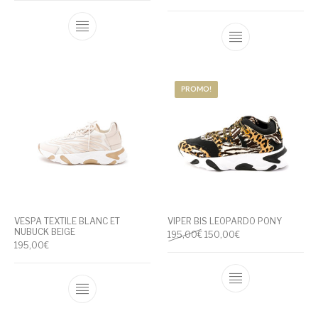
Ce produit a plusieurs variations. Les optio
Ce produit a pl
PROMO!
VESPA TEXTILE BLANC ET
VIPER BIS LEOPARDO PONY
NUBUCK BEIGE
Le prix initial était : 195,00€
Le prix actuel est 
195,00
€
150,00
€
195,00
€
Ce produit a pl
Ce produit a plusieurs variations. Les optio