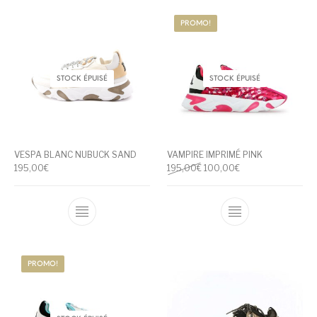
PROMO!
STOCK ÉPUISÉ
STOCK ÉPUISÉ
VESPA BLANC NUBUCK SAND
VAMPIRE IMPRIMÉ PINK
Le prix initial était : 195,00€
Le prix actuel est 
195,00
€
195,00
€
100,00
€
Ce produit a plusieurs variations. Les optio
Ce produit a pl
PROMO!