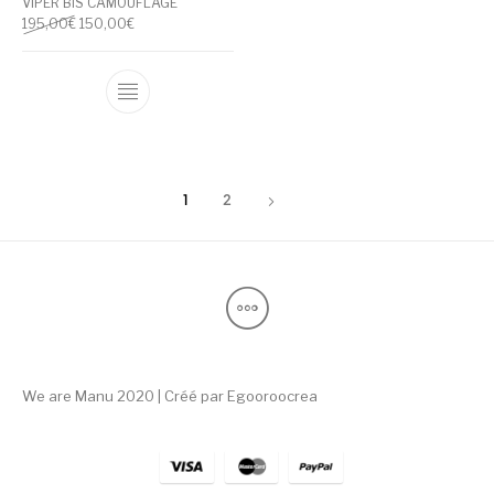
VIPER BIS CAMOUFLAGE
Le prix initial était : 195,00€.
Le prix actuel est : 150,00€.
195,00
€
150,00
€
Ce produit a plusieurs variations. Les optio
1
2
We are Manu 2020 | Créé par
Egooroocrea